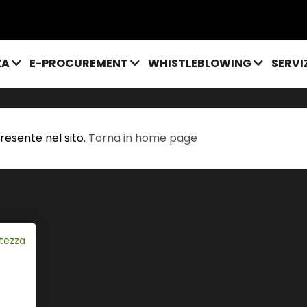
ZA
E-PROCUREMENT
WHISTLEBLOWING
SERVI
resente nel sito.
Torna in home page
atezza
lia