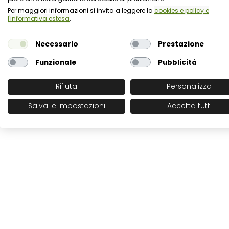
Per maggiori informazioni si invita a leggere la
cookies e policy e
Protezione dei dati personali e uso dei coo
l'informativa estesa
.
Necessario
Prestazione
Funzionale
Pubblicità
Rifiuta
Personalizza
Salva le impostazioni
Accetta tutti