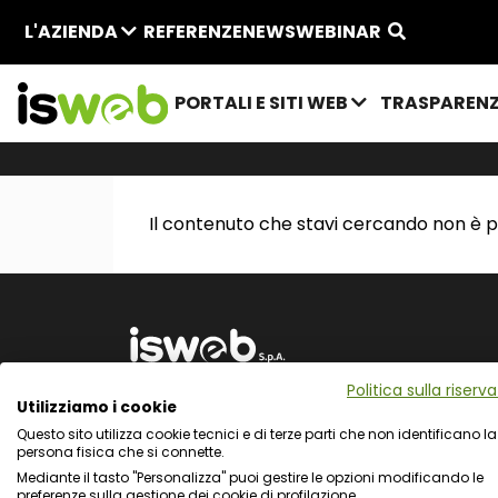
L'AZIENDA
REFERENZE
NEWS
WEBINAR
PORTALI E SITI WEB
TRASPAREN
Il contenuto che stavi cercando non è p
Politica sulla riserv
Utilizziamo i cookie
Via L. Cadorna 31 - 67051 Avezzano (AQ)
Questo sito utilizza cookie tecnici e di terze parti che non identificano la
Via Fiume Giallo 3 - 00144 Roma
persona fisica che si connette.
Registro delle Imprese del Gran Sasso d'Ita
Mediante il tasto "Personalizza" puoi gestire le opzioni modificando le
C.F. e numero d'iscrizione: 01722270665
preferenze sulla gestione dei cookie di profilazione.