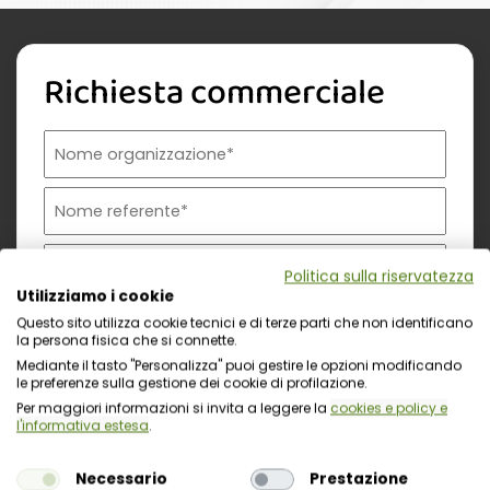
Richiesta commerciale
Nome organizzazione
Nome referente
Cognome referente
Tipologia di organizzazione
Prodotto di interesse
Indirizzo email istituzionale*
Telefono istituzionale
Messaggio
Politica sulla riservatezza
Utilizziamo i cookie
Questo sito utilizza cookie tecnici e di terze parti che non identificano
la persona fisica che si connette.
Mediante il tasto "Personalizza" puoi gestire le opzioni modificando
le preferenze sulla gestione dei cookie di profilazione.
Per maggiori informazioni si invita a leggere la
cookies e policy e
l'informativa estesa
.
Necessario
Prestazione