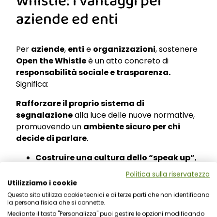
Whistle: i vantaggi per
aziende ed enti
Per
aziende
,
enti
e
organizzazioni
, sostenere
Open the Whistle
è un atto concreto di
responsabilità sociale e trasparenza.
Significa:
Rafforzare il proprio sistema di
segnalazione
alla luce delle nuove normative,
promuovendo un
ambiente sicuro per chi
decide di parlare
.
Costruire una cultura dello “speak up”
,
dove la denuncia di illeciti non è vista come
Politica sulla riservatezza
un atto isolato, ma come un impegno
Utilizziamo i cookie
collettivo per il bene comune.
Questo sito utilizza cookie tecnici e di terze parti che non identificano
la persona fisica che si connette.
Proteggere i segnalanti
, riconoscendo il
Mediante il tasto "Personalizza" puoi gestire le opzioni modificando
valore e la difficoltà della loro scelta, e