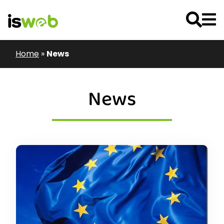
Home
»
News
News