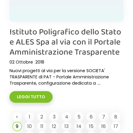
Istituto Poligrafico dello Stato
e ALES Spa al via con il Portale
Amministrazione Trasparente
02 Ottobre 2018
Nuovi progetti al via per la versione SOCIETA'
TRASPARENTE di PAT - Portale Amministrazione
Trasparente, configurazione dedicata a ....
LEGGI TUTTO
<
1
2
3
4
5
6
7
8
9
10
11
12
13
14
15
16
17