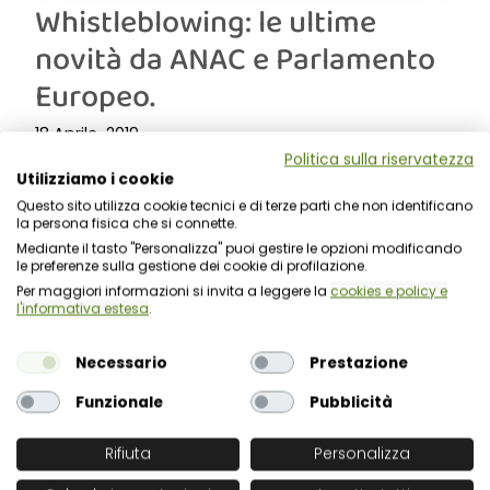
Whistleblowing: le ultime
novità da ANAC e Parlamento
Europeo.
18 Aprile 2019
Politica sulla riservatezza
Il mese di aprile 2019 ha visto l’intervento sia di ANAC
Utilizziamo i cookie
che del Parlamento Europeo in merito alla normativa
Questo sito utilizza cookie tecnici e di terze parti che non identificano
sul whistleblowing, introducendo ....
la persona fisica che si connette.
Mediante il tasto "Personalizza" puoi gestire le opzioni modificando
LEGGI TUTTO
le preferenze sulla gestione dei cookie di profilazione.
Per maggiori informazioni si invita a leggere la
cookies e policy e
l'informativa estesa
.
Necessario
Prestazione
Funzionale
Pubblicità
Rifiuta
Personalizza