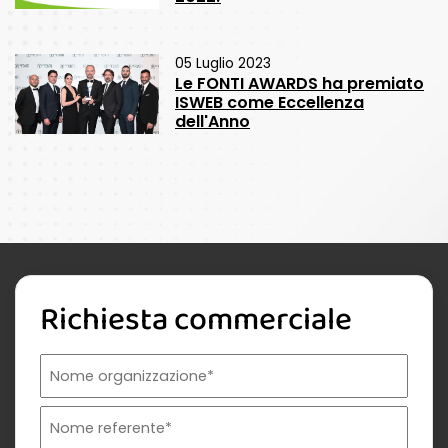
05 Luglio 2023
Le FONTI AWARDS ha premiato
ISWEB come Eccellenza
dell'Anno
Richiesta commerciale
Nome organizzazione
Nome referente
Cognome referente
Tipologia di organizzazione
Prodotto di interesse
Indirizzo email istituzionale*
Telefono istituzionale
Messaggio