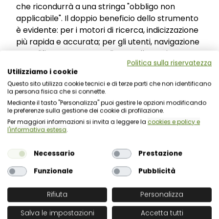
che ricondurrà a una stringa "obbligo non
applicabile". Il doppio beneficio dello strumento
è evidente: per i motori di ricerca, indicizzazione
più rapida e accurata; per gli utenti, navigazione
semplificata e accesso diretto alla pagina
Politica sulla riservatezza
cercata.
Utilizziamo i cookie
Un orizzonte più ampio:
Questo sito utilizza cookie tecnici e di terze parti che non identificano
la persona fisica che si connette.
accessibilità, PDF e fattori
Mediante il tasto "Personalizza" puoi gestire le opzioni modificando
le preferenze sulla gestione dei cookie di profilazione.
abilitanti per la trasparenza
Per maggiori informazioni si invita a leggere la
cookies e policy e
l'informativa estesa
.
Il PNA 2025 chiude l'approfondimento sulla
Necessario
Prestazione
trasparenza con un'attenzione esplicita
Funzionale
Pubblicità
all'
accessibilità dei documenti PDF
, fonte
ricorrente di criticità sui siti delle PA. ANAC
Rifiuta
Personalizza
raccomanda l'uso di stili predefiniti, l'aggiunta di
testi alternativi alle immagini, tabelle semplici
Salva le impostazioni
Accetta tutti