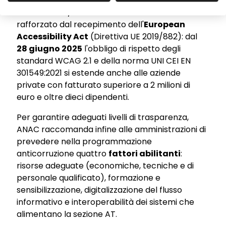
con intestazioni definite e il salvataggio in
formato PDF/A. Il tema è ulteriormente
rafforzato dal recepimento dell'
European
Accessibility Act
(Direttiva UE 2019/882): dal
28 giugno 2025
l'obbligo di rispetto degli
standard WCAG 2.1 e della norma UNI CEI EN
301549:2021 si estende anche alle aziende
private con fatturato superiore a 2 milioni di
euro e oltre dieci dipendenti.
Per garantire adeguati livelli di trasparenza,
ANAC raccomanda infine alle amministrazioni di
prevedere nella programmazione
anticorruzione quattro
fattori abilitanti
:
risorse adeguate (economiche, tecniche e di
personale qualificato), formazione e
sensibilizzazione, digitalizzazione del flusso
informativo e interoperabilità dei sistemi che
alimentano la sezione AT.