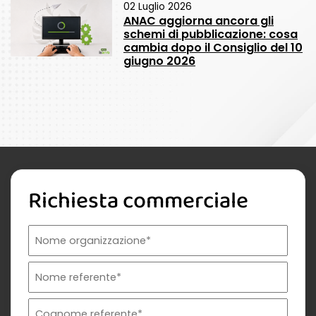
02 Luglio 2026
ANAC aggiorna ancora gli
schemi di pubblicazione: cosa
cambia dopo il Consiglio del 10
giugno 2026
Richiesta commerciale
Nome organizzazione
Nome referente
Cognome referente
Tipologia di organizzazione
Prodotto di interesse
Indirizzo email istituzionale*
Telefono istituzionale
Messaggio