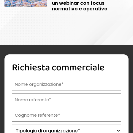
un webinar con focus
normativo e operativo
Richiesta commerciale
Nome organizzazione
Nome referente
Cognome referente
Tipologia di organizzazione
Prodotto di interesse
Indirizzo email istituzionale*
Telefono istituzionale
Messaggio